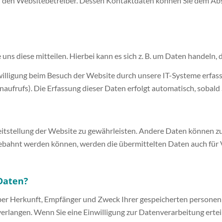
h den Websitebetreiber. Dessen Kontaktdaten können Sie dem Absch
ns diese mitteilen. Hierbei kann es sich z. B. um Daten handeln, d
ligung beim Besuch der Website durch unsere IT-Systeme erfasst. 
aufrufs). Die Erfassung dieser Daten erfolgt automatisch, sobald 
ereitstellung der Website zu gewährleisten. Andere Daten können 
ebahnt werden können, werden die übermittelten Daten auch für 
Daten?
 über Herkunft, Empfänger und Zweck Ihrer gespeicherten persone
erlangen. Wenn Sie eine Einwilligung zur Datenverarbeitung erteilt