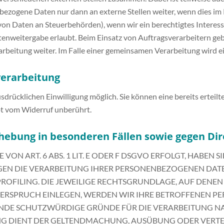
nbezogene Daten nur dann an externe Stellen weiter, wenn dies im 
e von Daten an Steuerbehörden), wenn wir ein berechtigtes Interes
tenweitergabe erlaubt. Beim Einsatz von Auftragsverarbeitern 
rarbeitung weiter. Im Falle einer gemeinsamen Verarbeitung wird 
verarbeitung
drücklichen Einwilligung möglich. Sie können eine bereits erteilt
bt vom Widerruf unberührt.
hebung in besonderen Fällen sowie gegen Dir
 ART. 6 ABS. 1 LIT. E ODER F DSGVO ERFOLGT, HABEN SIE
EGEN DIE VERARBEITUNG IHRER PERSONENBEZOGENEN DATE
PROFILING. DIE JEWEILIGE RECHTSGRUNDLAGE, AUF DENEN
DERSPRUCH EINLEGEN, WERDEN WIR IHRE BETROFFENEN 
ENDE SCHUTZWÜRDIGE GRÜNDE FÜR DIE VERARBEITUNG NAC
UNG DIENT DER GELTENDMACHUNG, AUSÜBUNG ODER VER