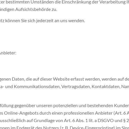
nter bestimmten Umständen die Einschränkung der Verarbeitung I
ändigen Aufsichtsbehörde zu.
z können Sie sich jederzeit an uns wenden.
Anbieter:
nen Daten, die auf dieser Website erfasst werden, werden auf den
eta- und Kommunikationsdaten, Vertragsdaten, Kontaktdaten, Name
füllung gegenüber unseren potenziellen und bestehenden Kunden (A
res Online-Angebots durch einen professionellen Anbieter (Art. 6 A
ausschließlich auf Grundlage von Art. 6 Abs. 1 lit. a DSGVO und § 
onen im Endgerät des Nutzers (z. B. Device-Fingerprinting) im Sin