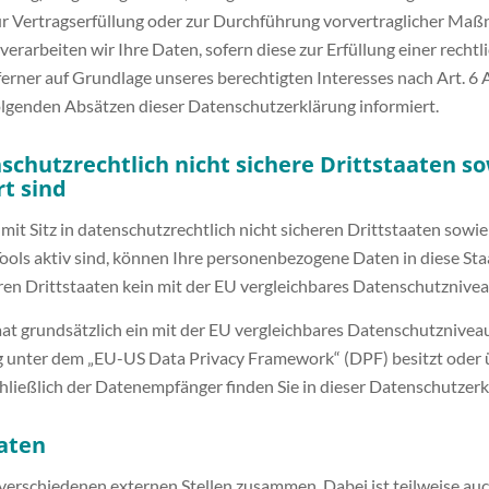
 zur Vertragserfüllung oder zur Durchführung vorvertraglicher Maß
verarbeiten wir Ihre Daten, sofern diese zur Erfüllung einer recht
erner auf Grundlage unseres berechtigten Interesses nach Art. 6 Ab
folgenden Absätzen dieser Datenschutzerklärung informiert.
chutzrechtlich nicht sichere Drittstaaten so
rt sind
 Sitz in datenschutzrechtlich nicht sicheren Drittstaaten sowi
Tools aktiv sind, können Ihre personenbezogene Daten in diese St
eren Drittstaaten kein mit der EU vergleichbares Datenschutznive
taat grundsätzlich ein mit der EU vergleichbares Datenschutznive
g unter dem „EU-US Data Privacy Framework“ (DPF) besitzt oder ü
hließlich der Datenempfänger finden Sie in dieser Datenschutzerk
aten
 verschiedenen externen Stellen zusammen. Dabei ist teilweise 