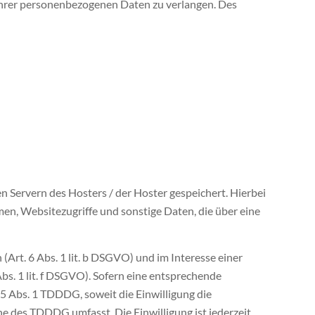
hrer personenbezogenen Daten zu verlangen. Des
 Servern des Hosters / der Hoster gespeichert. Hierbei
n, Websitezugriffe und sonstige Daten, die über eine
rt. 6 Abs. 1 lit. b DSGVO) und im Interesse einer
bs. 1 lit. f DSGVO). Sofern eine entsprechende
25 Abs. 1 TDDDG, soweit die Einwilligung die
ne des TDDDG umfasst. Die Einwilligung ist jederzeit