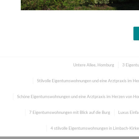
Untere Allee, Homburg
3 Eigent
Stilvolle Eigentumswohnungen und eine Arztpraxis im H
Schöne Eigentumswohnungen und eine Arztpraxis im Herzen von H
7 Eigentumswohnungen mit Blick auf die Burg
Luxus Einfa
4 stilvolle Eigentumswohnungen in Limbach-Kirk