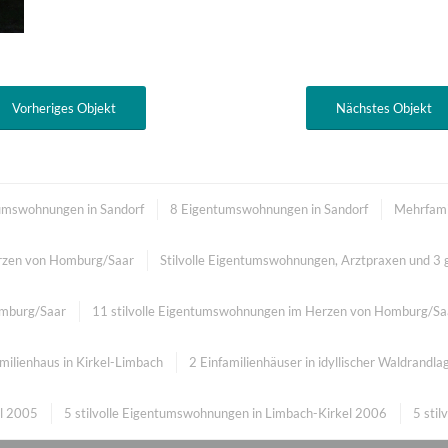
Vorheriges Objekt
Nächstes Objekt
ums­wohnungen in Sandorf
8 Eigentums­wohnungen in Sandorf
Mehrfami
erzen von Homburg/Saar
Stilvolle Eigentumswohnungen, Arztpraxen und 
omburg/Saar
11 stilvolle Eigentumswohnungen im Herzen von Homburg/Sa
milienhaus in Kirkel-Limbach
2 Einfamilienhäuser in idyllischer Waldrandla
el 2005
5 stilvolle Eigentumswohnungen in Limbach-Kirkel 2006
5 sti