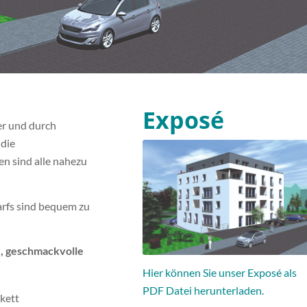
Exposé
er und durch
 die
n sind alle nahezu
arfs sind bequem
zu
e, geschmackvolle
Hier können Sie unser Exposé als
PDF Datei herunterladen.
kett