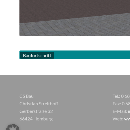
Baufortschritt
CS Bau
Tel.: 0 6
Christian Streithoff
Fax: 0 6
Gerberstraße 32
E-Mail:
66424 Homburg
Web:
ww