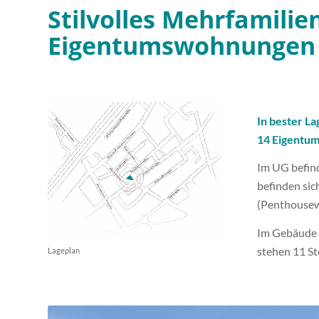
Stilvolles Mehrfamilie
Eigentumswohnungen
In bester L
14 Eigentu
Im UG befin
befinden sic
(Penthouse
Im Gebäude s
stehen 11 St
Lageplan